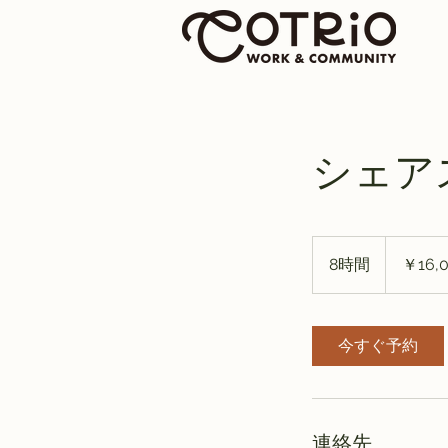
シェア
16,000
円
8時間
8
￥16,
時
間
今すぐ予約
連絡先