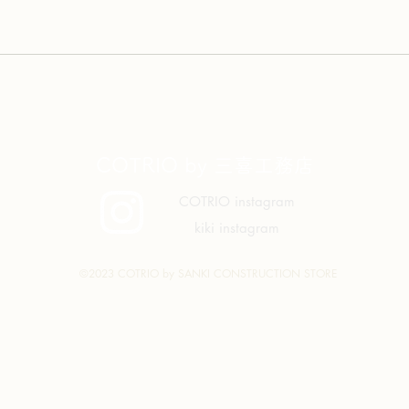
COTRIO by 三喜工務店
COTRIO instagram
kiki instagram
©2023 COTRIO by SANKI CONSTRUCTION STORE