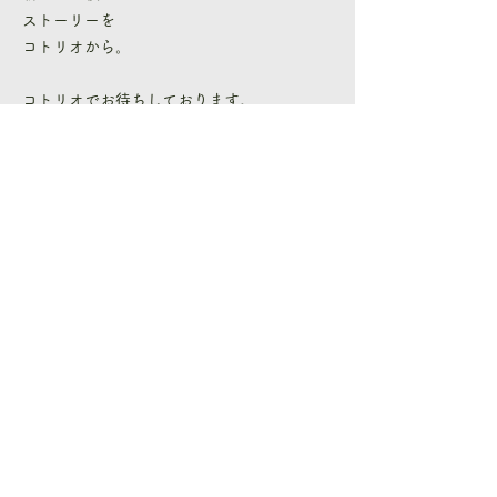
ストーリーを
コトリオから。
コトリオでお待ちしております。
トップへ戻る
COTRIO by 三喜工務店
COTRIO instagram
kiki instagram